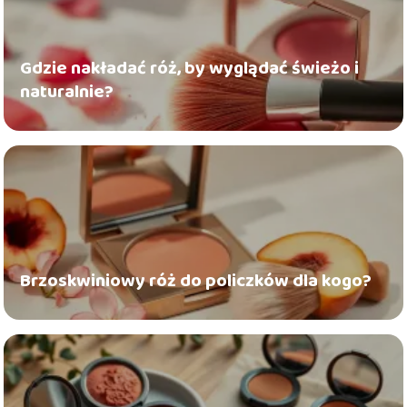
Gdzie nakładać róż, by wyglądać świeżo i
naturalnie?
Brzoskwiniowy róż do policzków dla kogo?