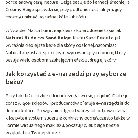
porcelanową cerą. Natural Beige pasuje do karnacji średniej, a
Creamy Beige sprawdzi się przy podtonie neutralnym, gdy
chcemy uniknąć wyraźnej żółci lub różu.
W Wonder Match Lumi znajdziesz z kolei odcienie takie jak
Natural
,
Nude
czy
Sand Beige
. Nude i Sand Beige to już
wyraźnie cieplejsze beże dla skóry opalonej, natomiast
Natural pozostaje spokojnym, wyrównującym tonem, który
pasuje wielu osobom szukającym efektu „drugiej skóry”.
Jak korzystać z e-narzędzi przy wyborze
beżu?
Przy tak dużej liczbie odcieni beżu łatwo się pogubić. Dlatego
coraz więcej sklepów i producentów oferuje
e-narzędzia
do
doboru koloru. Po wgraniu zdjęcia twarzy lub odpowiedzi na
kilka pytań system sugeruje konkretny odcień, często także w
formie wirtualnego makijażu, pokazując, jak beige będzie
wyglądał na Twojej skórze.