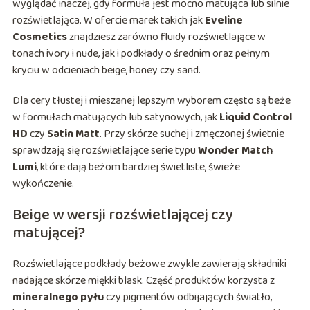
wyglądać inaczej, gdy formuła jest mocno matująca lub silnie
rozświetlająca. W ofercie marek takich jak
Eveline
Cosmetics
znajdziesz zarówno fluidy rozświetlające w
tonach ivory i nude, jak i podkłady o średnim oraz pełnym
kryciu w odcieniach beige, honey czy sand.
Dla cery tłustej i mieszanej lepszym wyborem często są beże
w formułach matujących lub satynowych, jak
Liquid Control
HD
czy
Satin Matt
. Przy skórze suchej i zmęczonej świetnie
sprawdzają się rozświetlające serie typu
Wonder Match
Lumi
, które dają beżom bardziej świetliste, świeże
wykończenie.
Beige w wersji rozświetlającej czy
matującej?
Rozświetlające podkłady beżowe zwykle zawierają składniki
nadające skórze miękki blask. Część produktów korzysta z
mineralnego pyłu
czy pigmentów odbijających światło,