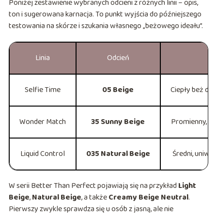
Poniżej zestawienie wybranych odcieni z różnych linii – opis,
ton i sugerowana karnacja. To punkt wyjścia do późniejszego
testowania na skórze i szukania własnego „beżowego ideału”.
Linia
Odcień
Selfie Time
05 Beige
Ciepły beż dla
Wonder Match
35 Sunny Beige
Promienny, złoc
Liquid Control
035 Natural Beige
Średni, uniwe
W serii Better Than Perfect pojawiają się na przykład
Light
Beige
,
Natural Beige
, a także
Creamy Beige Neutral
.
Pierwszy zwykle sprawdza się u osób z jasną, ale nie