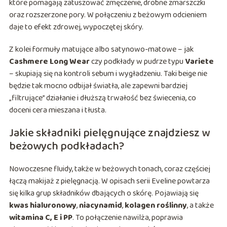
które pomagają zatuszować zmęczenie, drobne zmarszczki
oraz rozszerzone pory. W połączeniu z beżowym odcieniem
daje to efekt zdrowej, wypoczętej skóry.
Z kolei formuły matujące albo satynowo-matowe – jak
Cashmere Long Wear
czy podkłady w pudrze typu
Variete
– skupiają się na kontroli sebum i wygładzeniu. Taki beige nie
będzie tak mocno odbijał światła, ale zapewni bardziej
„filtrujące” działanie i dłuższą trwałość bez świecenia, co
doceni cera mieszana i tłusta.
Jakie składniki pielęgnujące znajdziesz w
beżowych podkładach?
Nowoczesne fluidy, także w beżowych tonach, coraz częściej
łączą makijaż z pielęgnacją. W opisach serii Eveline powtarza
się kilka grup składników dbających o skórę. Pojawiają się
kwas hialuronowy
,
niacynamid
,
kolagen roślinny
, a także
witamina C, E i PP
. To połączenie nawilża, poprawia