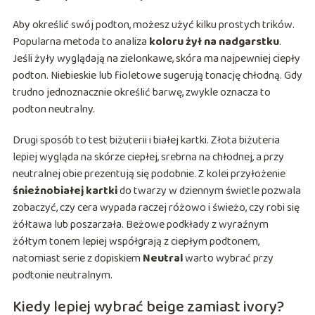
Aby określić swój podton, możesz użyć kilku prostych trików.
Popularna metoda to analiza
koloru żył na nadgarstku
.
Jeśli żyły wyglądają na zielonkawe, skóra ma najpewniej ciepły
podton. Niebieskie lub fioletowe sugerują tonację chłodną. Gdy
trudno jednoznacznie określić barwę, zwykle oznacza to
podton neutralny.
Drugi sposób to test biżuterii i białej kartki. Złota biżuteria
lepiej wygląda na skórze ciepłej, srebrna na chłodnej, a przy
neutralnej obie prezentują się podobnie. Z kolei przyłożenie
śnieżnobiałej kartki
do twarzy w dziennym świetle pozwala
zobaczyć, czy cera wypada raczej różowo i świeżo, czy robi się
żółtawa lub poszarzała. Beżowe podkłady z wyraźnym
żółtym tonem lepiej współgrają z ciepłym podtonem,
natomiast serie z dopiskiem
Neutral
warto wybrać przy
podtonie neutralnym.
Kiedy lepiej wybrać beige zamiast ivory?