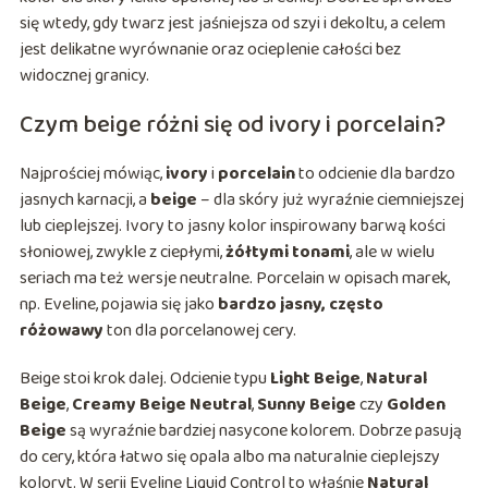
się wtedy, gdy twarz jest jaśniejsza od szyi i dekoltu, a celem
jest delikatne wyrównanie oraz ocieplenie całości bez
widocznej granicy.
Czym beige różni się od ivory i porcelain?
Najprościej mówiąc,
ivory
i
porcelain
to odcienie dla bardzo
jasnych karnacji, a
beige
– dla skóry już wyraźnie ciemniejszej
lub cieplejszej. Ivory to jasny kolor inspirowany barwą kości
słoniowej, zwykle z ciepłymi,
żółtymi tonami
, ale w wielu
seriach ma też wersje neutralne. Porcelain w opisach marek,
np. Eveline, pojawia się jako
bardzo jasny, często
różowawy
ton dla porcelanowej cery.
Beige stoi krok dalej. Odcienie typu
Light Beige
,
Natural
Beige
,
Creamy Beige Neutral
,
Sunny Beige
czy
Golden
Beige
są wyraźnie bardziej nasycone kolorem. Dobrze pasują
do cery, która łatwo się opala albo ma naturalnie cieplejszy
koloryt. W serii Eveline Liquid Control to właśnie
Natural