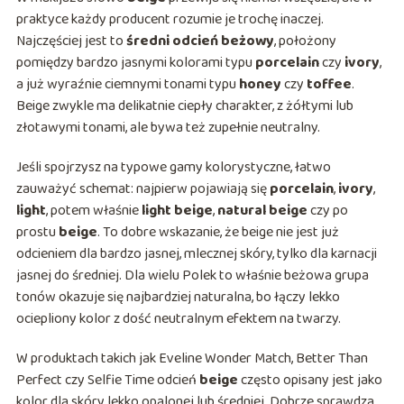
praktyce każdy producent rozumie je trochę inaczej.
Najczęściej jest to
średni odcień beżowy
, położony
pomiędzy bardzo jasnymi kolorami typu
porcelain
czy
ivory
,
a już wyraźnie ciemnymi tonami typu
honey
czy
toffee
.
Beige zwykle ma delikatnie ciepły charakter, z żółtymi lub
złotawymi tonami, ale bywa też zupełnie neutralny.
Jeśli spojrzysz na typowe gamy kolorystyczne, łatwo
zauważyć schemat: najpierw pojawiają się
porcelain
,
ivory
,
light
, potem właśnie
light beige
,
natural beige
czy po
prostu
beige
. To dobre wskazanie, że beige nie jest już
odcieniem dla bardzo jasnej, mlecznej skóry, tylko dla karnacji
jasnej do średniej. Dla wielu Polek to właśnie beżowa grupa
tonów okazuje się najbardziej naturalna, bo łączy lekko
ociepliony kolor z dość neutralnym efektem na twarzy.
W produktach takich jak Eveline Wonder Match, Better Than
Perfect czy Selfie Time odcień
beige
często opisany jest jako
kolor dla skóry lekko opalonej lub średniej. Dobrze sprawdza