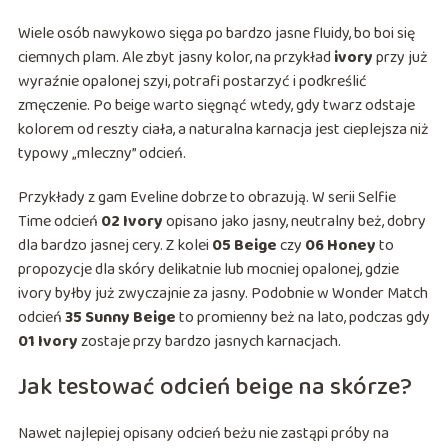
Wiele osób nawykowo sięga po bardzo jasne fluidy, bo boi się
ciemnych plam. Ale zbyt jasny kolor, na przykład
ivory
przy już
wyraźnie opalonej szyi, potrafi postarzyć i podkreślić
zmęczenie. Po beige warto sięgnąć wtedy, gdy twarz odstaje
kolorem od reszty ciała, a naturalna karnacja jest cieplejsza niż
typowy „mleczny” odcień.
Przykłady z gam Eveline dobrze to obrazują. W serii Selfie
Time odcień
02 Ivory
opisano jako jasny, neutralny beż, dobry
dla bardzo jasnej cery. Z kolei
05 Beige
czy
06 Honey
to
propozycje dla skóry delikatnie lub mocniej opalonej, gdzie
ivory byłby już zwyczajnie za jasny. Podobnie w Wonder Match
odcień
35 Sunny Beige
to promienny beż na lato, podczas gdy
01 Ivory
zostaje przy bardzo jasnych karnacjach.
Jak testować odcień beige na skórze?
Nawet najlepiej opisany odcień beżu nie zastąpi próby na