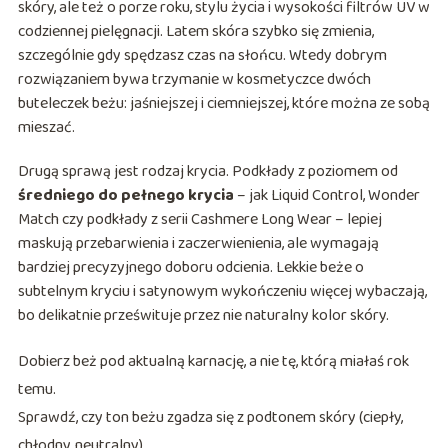
skóry, ale też o porze roku, stylu życia i wysokości filtrów UV w
codziennej pielęgnacji. Latem skóra szybko się zmienia,
szczególnie gdy spędzasz czas na słońcu. Wtedy dobrym
rozwiązaniem bywa trzymanie w kosmetyczce dwóch
buteleczek beżu: jaśniejszej i ciemniejszej, które można ze sobą
mieszać.
Drugą sprawą jest rodzaj krycia. Podkłady z poziomem od
średniego do pełnego krycia
– jak Liquid Control, Wonder
Match czy podkłady z serii Cashmere Long Wear – lepiej
maskują przebarwienia i zaczerwienienia, ale wymagają
bardziej precyzyjnego doboru odcienia. Lekkie beże o
subtelnym kryciu i satynowym wykończeniu więcej wybaczają,
bo delikatnie prześwituje przez nie naturalny kolor skóry.
Dobierz beż pod aktualną karnację, a nie tę, którą miałaś rok
temu.
Sprawdź, czy ton beżu zgadza się z podtonem skóry (ciepły,
chłodny, neutralny).