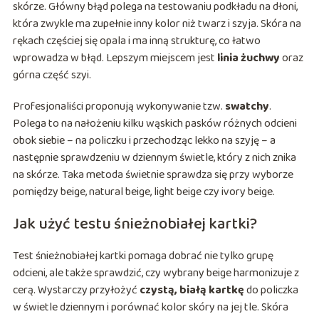
skórze. Główny błąd polega na testowaniu podkładu na dłoni,
która zwykle ma zupełnie inny kolor niż twarz i szyja. Skóra na
rękach częściej się opala i ma inną strukturę, co łatwo
wprowadza w błąd. Lepszym miejscem jest
linia żuchwy
oraz
górna część szyi.
Profesjonaliści proponują wykonywanie tzw.
swatchy
.
Polega to na nałożeniu kilku wąskich pasków różnych odcieni
obok siebie – na policzku i przechodząc lekko na szyję – a
następnie sprawdzeniu w dziennym świetle, który z nich znika
na skórze. Taka metoda świetnie sprawdza się przy wyborze
pomiędzy beige, natural beige, light beige czy ivory beige.
Jak użyć testu śnieżnobiałej kartki?
Test śnieżnobiałej kartki pomaga dobrać nie tylko grupę
odcieni, ale także sprawdzić, czy wybrany beige harmonizuje z
cerą. Wystarczy przyłożyć
czystą, białą kartkę
do policzka
w świetle dziennym i porównać kolor skóry na jej tle. Skóra