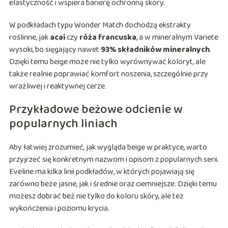
elastyczność i wspiera barierę ochronną skóry.
W podkładach typu Wonder Match dochodzą ekstrakty
roślinne, jak
acai
czy
róża francuska
, a w mineralnym Variete
wysoki, bo sięgający nawet
93% składników mineralnych
.
Dzięki temu beige może nie tylko wyrównywać koloryt, ale
także realnie poprawiać komfort noszenia, szczególnie przy
wrażliwej i reaktywnej cerze.
Przykładowe beżowe odcienie w
popularnych liniach
Aby łatwiej zrozumieć, jak wygląda beige w praktyce, warto
przyjrzeć się konkretnym nazwom i opisom z popularnych serii.
Eveline ma kilka linii podkładów, w których pojawiają się
zarówno beże jasne, jak i średnie oraz ciemniejsze. Dzięki temu
możesz dobrać beż nie tylko do koloru skóry, ale też
wykończenia i poziomu krycia.