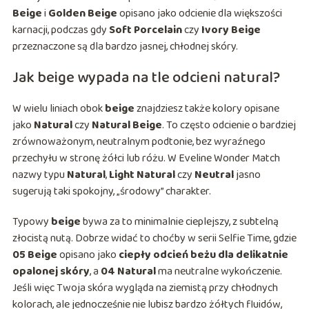
Beige
i
Golden Beige
opisano jako odcienie dla większości
karnacji, podczas gdy
Soft Porcelain
czy
Ivory Beige
przeznaczone są dla bardzo jasnej, chłodnej skóry.
Jak beige wypada na tle odcieni natural?
W wielu liniach obok
beige
znajdziesz także kolory opisane
jako
Natural
czy
Natural Beige
. To często odcienie o bardziej
zrównoważonym, neutralnym podtonie, bez wyraźnego
przechyłu w stronę żółci lub różu. W Eveline Wonder Match
nazwy typu
Natural
,
Light Natural
czy
Neutral
jasno
sugerują taki spokojny, „środowy” charakter.
Typowy
beige
bywa za to minimalnie cieplejszy, z subtelną
złocistą nutą. Dobrze widać to choćby w serii Selfie Time, gdzie
05 Beige
opisano jako
ciepły odcień beżu dla delikatnie
opalonej skóry
, a
04 Natural
ma neutralne wykończenie.
Jeśli więc Twoja skóra wygląda na ziemistą przy chłodnych
kolorach, ale jednocześnie nie lubisz bardzo żółtych fluidów,