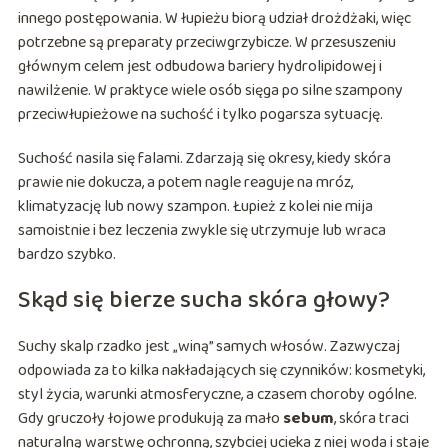
innego postępowania. W łupieżu biorą udział drożdżaki, więc
potrzebne są preparaty przeciwgrzybicze. W przesuszeniu
głównym celem jest odbudowa bariery hydrolipidowej i
nawilżenie. W praktyce wiele osób sięga po silne szampony
przeciwłupieżowe na suchość i tylko pogarsza sytuację.
Suchość nasila się falami. Zdarzają się okresy, kiedy skóra
prawie nie dokucza, a potem nagle reaguje na mróz,
klimatyzację lub nowy szampon. Łupież z kolei nie mija
samoistnie i bez leczenia zwykle się utrzymuje lub wraca
bardzo szybko.
Skąd się bierze sucha skóra głowy?
Suchy skalp rzadko jest „winą” samych włosów. Zazwyczaj
odpowiada za to kilka nakładających się czynników: kosmetyki,
styl życia, warunki atmosferyczne, a czasem choroby ogólne.
Gdy gruczoły łojowe produkują za mało
sebum
, skóra traci
naturalną warstwę ochronną, szybciej ucieka z niej woda i staje