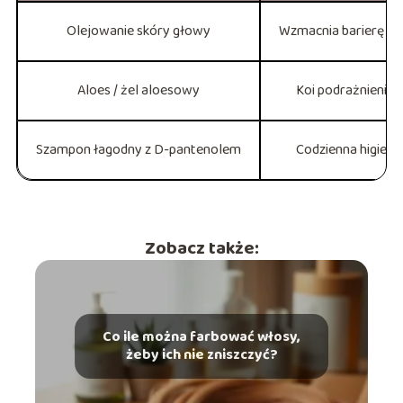
Olejowanie skóry głowy
Wzmacnia barierę lip
Aloes / żel aloesowy
Koi podrażnienia, 
Szampon łagodny z D-pantenolem
Codzienna higiena
Zobacz także:
Co ile można farbować włosy,
żeby ich nie zniszczyć?