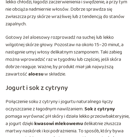
lekko chłodzi, łagodzi zaczerwienienia i swędzenie, a przy tym
nie obciąża nadmiernie włosów. Dobrze sprawdza się
zwłaszcza przy skórze wrażliwej lub z tendencją do stanów
zapalnych.
Gotowy żel aloesowy rozprowadź na suchej lub lekko
wilgotnej skórze głowy. Pozostaw na około 15–20 minut, a
następnie umyj włosy delikatnym szamponem. Taki zabieg
można wprowadzić raz w tygodniu lub częściej, jeśli skóra
dobrze reaguje. Ważne, by produkt miał jak najwyższą
zawartość
aloesu
w składzie.
Jogurt i sok z cytryny
Połączenie soku z cytryny i jogurtu naturalnego łączy
oczyszczanie z łagodnym nawilżaniem.
Sok z cytryny
pomaga wyrównać pH skóry i działa lekko przeciwbakteryjnie,
a jogurt dzięki
kwasowi mlekowemu
delikatnie złuszcza
martwy naskórek i koi podrażnienia. To sposób, który bywa