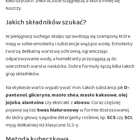
kilku użyciach: znika uczucie ściągnięcia, a skóra mniej się
łuszczy.
Jakich składników szukać?
W pielęgnacji suchego skalpu sprawdzają się szampony, które
mają w sobie emolienty i substancje wiążące wodę. Emolienty
tworzą delikatną warstwę ochronną, ograniczając
odparowywanie wody, a humektanty przyciągają ją do
wierzchnich warstw naskórka. Dobre formuły łączą kilka takich
grup składników.
Na etykiecie warto wypatrywać m.in. takich substancji jak
D-
pantenol
,
gliceryna
,
masło shea
,
masło kakaowe
,
olej
jojoba
,
alantoina
czy ekstrakt z
aloesu
. Coraz częściej
pojawia się też
kwas hialuronowy
w formie dostosowanej
do skóry głowy. Łagodne detergenty roślinne, np.
SCS
czy
SCI
,
myją delikatniej niż klasyczne SLS-y.
Metoda kubeczkowa