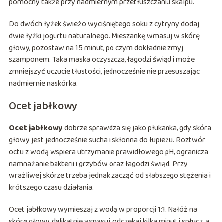
pomocny także przy nadmiernym przetłuszczaniu skalpu.
Do dwóch łyżek świeżo wyciśniętego soku z cytryny dodaj
dwie łyżki jogurtu naturalnego. Mieszankę wmasuj w skórę
głowy, pozostaw na 15 minut, po czym dokładnie zmyj
szamponem. Taka maska oczyszcza, łagodzi świąd i może
zmniejszyć uczucie tłustości, jednocześnie nie przesuszając
nadmiernie naskórka.
Ocet jabłkowy
Ocet jabłkowy
dobrze sprawdza się jako płukanka, gdy skóra
głowy jest jednocześnie sucha i skłonna do łupieżu. Roztwór
octu z wodą wspiera utrzymanie prawidłowego pH, ogranicza
namnażanie bakterii i grzybów oraz łagodzi świąd. Przy
wrażliwej skórze trzeba jednak zacząć od słabszego stężenia i
krótszego czasu działania.
Ocet jabłkowy wymieszaj z wodą w proporcji 1:1. Nałóż na
skórę głowy, delikatnie wmasuj, odczekaj kilka minut i spłucz, a