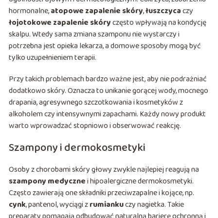
hormonalne,
atopowe zapalenie skóry
,
łuszczyca
czy
łojotokowe zapalenie skóry
często wpływają na kondycję
skalpu. Wtedy sama zmiana szamponu nie wystarczy i
potrzebna jest opieka lekarza, a domowe sposoby mogą być
tylko uzupełnieniem terapii.
Przy takich problemach bardzo ważne jest, aby nie podrażniać
dodatkowo skóry. Oznacza to unikanie gorącej wody, mocnego
drapania, agresywnego szczotkowania i kosmetyków z
alkoholem czy intensywnymi zapachami. Każdy nowy produkt
warto wprowadzać stopniowo i obserwować reakcję.
Szampony i dermokosmetyki
Osoby z chorobami skóry głowy zwykle najlepiej reagują na
szampony medyczne
i hipoalergiczne dermokosmetyki.
Często zawierają one składniki przeciwzapalne i kojące, np.
cynk
, pantenol, wyciągi z
rumianku
czy nagietka. Takie
preparaty pomagają odbudować naturalną barierę ochronną i