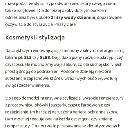
mała podaż wody sprzyja odwodnieniu skóry całego ciała,
także na głowie. Dla dorosłej osoby dobrym punktem
odniesienia bywa około
2 litry wody dziennie
, dopasowane
oczywiście do stylu życia i masy ciała.
Kosmetyki i stylizacja
Najczęstszym winowajcą są szampony z silnymi detergentami,
takimi jak
SLS
czy
SLES
. Dają dużo piany i uczucie „skrzypiącej”
czystości, ale mocno zmywają sebum, co dla suchej skóry jest
prostą drogą do podrażnień. Podobnie działają niektóre
substancje zapachowe, które u wrażliwych osób wywołują
świąd i zaczerwienienie.
Do tego dochodzi intensywna stylizacja: wysokie temperatury
z prostownicy, lokówki i suszarki, częste farbowanie czy
rozjaśnianie. Im bardziej naruszona bariera ochronna skóry,
tym mocniej reaguje ona na każdy detergent czy zmianę
temperatury. Długotrwałe przebywanie w klimatyzowanych