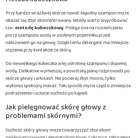
Przy bardzo wrażliwej skórze nawet łagodny szampon może
okazać się zbyt skoncentrowany. Wtedy warto wypróbować
tzw.
metodę kubeczkową
. Polega ona na rozcieńczeniu
porcji szamponu wodą w osobnym pojemniku przed
nałożeniem go na głowę. Dzięki temu detergent ma mniejsze
stężenie przy kontakcie ze skórą.
Do niewielkiego kubeczka wlej odrobinę szamponu i dopełnij
wodą. Delikatnie wymieszaj, a powstałą pianę rozprowadź po
skórze głowy i włosach. Nie pocieraj zbyt mocno, tylko
wykonuj spokojny masaż. Taki sposób mycia często zmniejsza
podrażnienia i uczucie suchości po kąpieli.
Jak pielęgnować skórę głowy z
problemami skórnymi?
Suchość skóry głowy może towarzyszyć chorobom
ogólnoustrojowym i dermatologicznym. Cukrzyca, zaburzenia