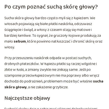
Po czym poznać suchą skórę głowy?
Sucha skóra głowy bardzo często myli się z łupieżem. We
włosach pojawiają się białe płatki naskórka, odczuwasz
ściągnięcie i świąd, a włosy z czasem stają się matowe i
bardziej łamliwe. To sygnał, że gruczoły łojowe produkują za
mało
sebum
, które powinno natłuszczać i chronić skórę oraz
włosy.
Przy przesuszeniu naskórek odpada w postaci suchych,
drobnych płateczków. W łupieżu płatki są raczej wilgotne i
zbite w łuski, a zmiany zwykle nie znikają same. Jeśli po
szamponie przeciwłupieżowym nie ma poprawy albo wręcz
dochodzi do podrażnień, problemem może być właśnie
sucha
skóra głowy
, a nie zakażenie grzybicze.
Najczęstsze objawy