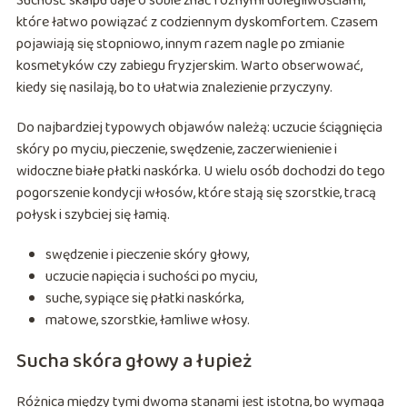
Suchość skalpu daje o sobie znać różnymi dolegliwościami,
które łatwo powiązać z codziennym dyskomfortem. Czasem
pojawiają się stopniowo, innym razem nagle po zmianie
kosmetyków czy zabiegu fryzjerskim. Warto obserwować,
kiedy się nasilają, bo to ułatwia znalezienie przyczyny.
Do najbardziej typowych objawów należą: uczucie ściągnięcia
skóry po myciu, pieczenie, swędzenie, zaczerwienienie i
widoczne białe płatki naskórka. U wielu osób dochodzi do tego
pogorszenie kondycji włosów, które stają się szorstkie, tracą
połysk i szybciej się łamią.
swędzenie i pieczenie skóry głowy,
uczucie napięcia i suchości po myciu,
suche, sypiące się płatki naskórka,
matowe, szorstkie, łamliwe włosy.
Sucha skóra głowy a łupież
Różnica między tymi dwoma stanami jest istotna, bo wymaga