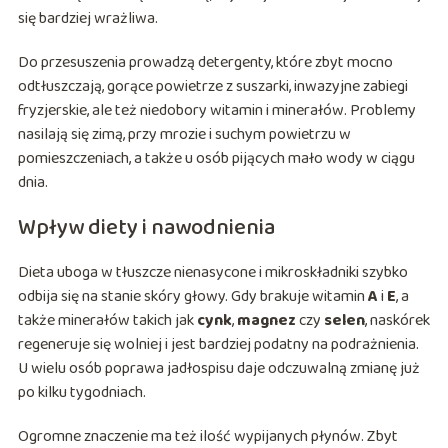
się bardziej wrażliwa.
Do przesuszenia prowadzą detergenty, które zbyt mocno
odtłuszczają, gorące powietrze z suszarki, inwazyjne zabiegi
fryzjerskie, ale też niedobory witamin i minerałów. Problemy
nasilają się zimą, przy mrozie i suchym powietrzu w
pomieszczeniach, a także u osób pijących mało wody w ciągu
dnia.
Wpływ diety i nawodnienia
Dieta uboga w tłuszcze nienasycone i mikroskładniki szybko
odbija się na stanie skóry głowy. Gdy brakuje witamin
A
i
E
, a
także minerałów takich jak
cynk
,
magnez
czy
selen
, naskórek
regeneruje się wolniej i jest bardziej podatny na podrażnienia.
U wielu osób poprawa jadłospisu daje odczuwalną zmianę już
po kilku tygodniach.
Ogromne znaczenie ma też ilość wypijanych płynów. Zbyt