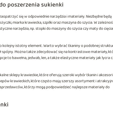
do poszerzenia sukienki
zaopatrzyć się w odpowiednie narzędzia i materiały. Niezbędne będą
nożyczki, miarka krawiecka, szpilki oraz maszyna do szycia. W zależnoś
tyczne narzędzia, np. stopki do maszyny do szycia czy maty do cięcia
to kolejny istotny element. Warto wybrać tkaniny o podobnej struktur
ył spójny. Można także zdecydować się na kontrastowe materiały, kt
je to bawełna, jedwab, len, a także elastyczne materiały jak lycra c
alne sklepy krawieckie, które oferują szeroki wybór tkanin i akcesor
epów krawieckich, które często mają szerszy asortyment i atrakcyj
 sprzedawców, którzy mogą podpowiedzieć najlepsze materiały do
enki