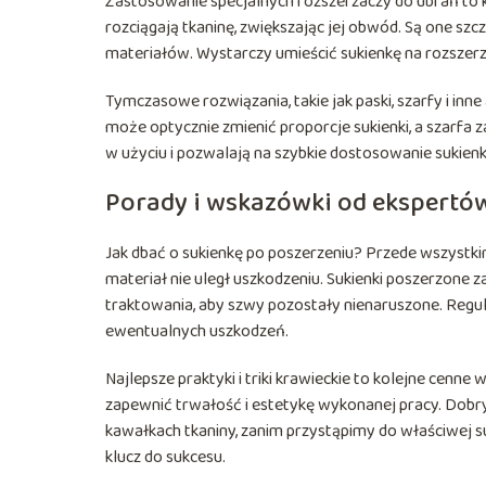
Zastosowanie specjalnych rozszerzaczy do ubrań to k
rozciągają tkaninę, zwiększając jej obwód. Są one s
materiałów. Wystarczy umieścić sukienkę na rozsze
Tymczasowe rozwiązania, takie jak paski, szarfy i inn
może optycznie zmienić proporcje sukienki, a szarfa 
w użyciu i pozwalają na szybkie dostosowanie sukienk
Porady i wskazówki od ekspertó
Jak dbać o sukienkę po poszerzeniu? Przede wszystki
materiał nie uległ uszkodzeniu. Sukienki poszerzon
traktowania, aby szwy pozostały nienaruszone. Regul
ewentualnych uszkodzeń.
Najlepsze praktyki i triki krawieckie to kolejne cenne
zapewnić trwałość i estetykę wykonanej pracy. Dob
kawałkach tkaniny, zanim przystąpimy do właściwej s
klucz do sukcesu.