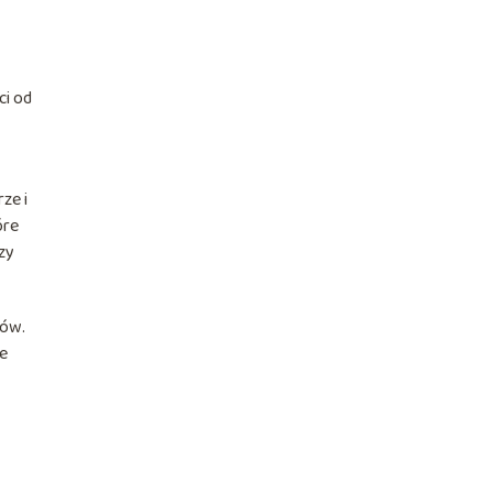
ci od
ze i
óre
zy
iów.
ne