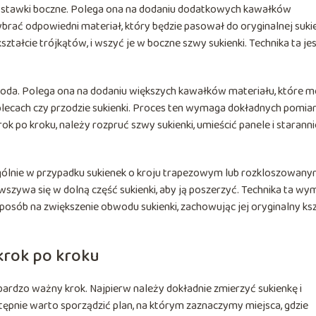
ą wstawki boczne. Polega ona na dodaniu dodatkowych kawałków
ybrać odpowiedni materiał, który będzie pasował do oryginalnej sukie
tałcie trójkątów, i wszyć je w boczne szwy sukienki. Technika ta je
etoda. Polega ona na dodaniu większych kawałków materiału, które 
 plecach czy przodzie sukienki. Proces ten wymaga dokładnych pomia
 po kroku, należy rozpruć szwy sukienki, umieścić panele i staranni
ególnie w przypadku sukienek o kroju trapezowym lub rozkloszowany
e wszywa się w dolną część sukienki, aby ją poszerzyć. Technika ta w
sposób na zwiększenie obwodu sukienki, zachowując jej oryginalny ks
krok po kroku
bardzo ważny krok. Najpierw należy dokładnie zmierzyć sukienkę i
tępnie warto sporządzić plan, na którym zaznaczymy miejsca, gdzie