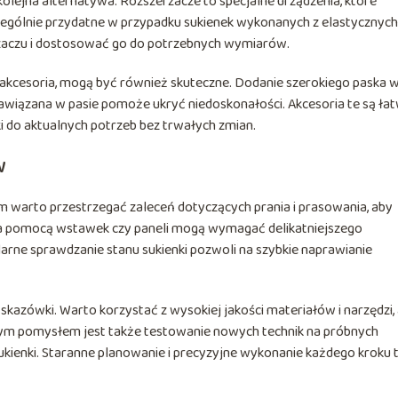
olejna alternatywa. Rozszerzacze to specjalne urządzenia, które
zczególnie przydatne w przypadku sukienek wykonanych z elastycznych
rzaczu i dostosować go do potrzebnych wymiarów.
e akcesoria, mogą być również skuteczne. Dodanie szerokiego paska w 
zawiązana w pasie pomoże ukryć niedoskonałości. Akcesoria te są ła
i do aktualnych potrzeb bez trwałych zmian.
w
m warto przestrzegać zaleceń dotyczących prania i prasowania, aby
e za pomocą wstawek czy paneli mogą wymagać delikatniejszego
arne sprawdzanie stanu sukienki pozwoli na szybkie naprawianie
 wskazówki. Warto korzystać z wysokiej jakości materiałów i narzędzi,
rym pomysłem jest także testowanie nowych technik na próbnych
ukienki. Staranne planowanie i precyzyjne wykonanie każdego kroku 