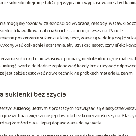
nie sukienki obejmuje także jej wypranie i wyprasowanie, aby tkanin
zania mogą się różnić w zależności od wybranej metody. Wstawki boc
ednich kawałków materiału i ich starannego wszycia. Panele
erne poszerzenie sukienki, a kliny wszywane są w dolną część sukie
 wykonywać dokładnie i starannie, aby uzyskać estetyczny efekt koń
erzania sukienki, to niewłaściwe pomiary, niedokładne cięcie materia
h uniknąć, warto dokładnie zaplanować każdy krok, używać odpowie
ze jest także testować nowe techniki na próbkach materiału, zanim
 sukienki bez szycia
oszerzyć sukienkę. Jednym z prostszych rozwiązań są elastyczne wstaw
o pozwoli na zwiększenie jej obwodu bez konieczności szycia. Elasty
rdziej komfortowa i lepiej dopasowana do sylwetki.