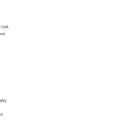
talii
twe
 aby
to