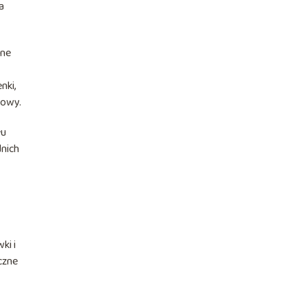
a
zne
nki,
cowy.
łu
dnich
ki i
czne