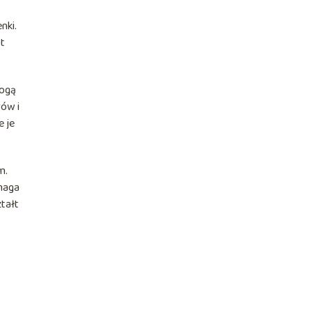
nki.
st
mogą
rów i
e je
m.
ymaga
ztałt