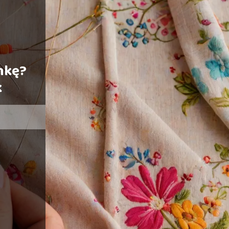
nkę?
k