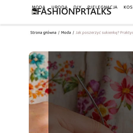
MODA
URODA
DIY
PIELĘGNACJA
KOS
Strona główna
/
Moda
/
Jak poszerzyć sukienkę? Prakty