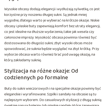
Wysokie obcasy dodają elegancji i wydłużają sylwetkę, co jest
korzystne przy noszeniu długiej sukni. Są jednak mniej
wygodne, dlatego warto je wybierać na krótsze okazje. Niskie
obcasy i płaskie buty zapewniają komfort bez utraty elegancji,
co jest idealne na dłuższe wydarzenia, takie jak wesela czy
całonocne imprezy. Wysokość obcasa powinna również być
dostosowana do długości sukni; zbyt wysoki obcas może
spowodować, że suknia będzie wyglądać na zbyt krótką. Przy
wyborze obcasa warto również brać pod uwagę okazję, na
którą zakładamy suknię.
Stylizacja na różne okazje: Od
codziennych po formalne
Buty do sukni wieczorowych i na specjalne okazje powinny być
eleganckie i wyrafinowane. Szpilki i sandały na obcasie są tu
najlepszym wyborem. Do casualowych stylizacji z długą suknią
świetnie pasują baleriny lub płaskie sandały, które zapewniają