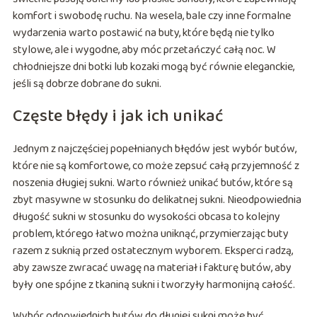
komfort i swobodę ruchu. Na wesela, bale czy inne formalne
wydarzenia warto postawić na buty, które będą nie tylko
stylowe, ale i wygodne, aby móc przetańczyć całą noc. W
chłodniejsze dni botki lub kozaki mogą być równie eleganckie,
jeśli są dobrze dobrane do sukni.
Częste błędy i jak ich unikać
Jednym z najczęściej popełnianych błędów jest wybór butów,
które nie są komfortowe, co może zepsuć całą przyjemność z
noszenia długiej sukni. Warto również unikać butów, które są
zbyt masywne w stosunku do delikatnej sukni. Nieodpowiednia
długość sukni w stosunku do wysokości obcasa to kolejny
problem, którego łatwo można uniknąć, przymierzając buty
razem z suknią przed ostatecznym wyborem. Eksperci radzą,
aby zawsze zwracać uwagę na materiał i fakturę butów, aby
były one spójne z tkaniną sukni i tworzyły harmonijną całość.
Wybór odpowiednich butów do długiej sukni może być