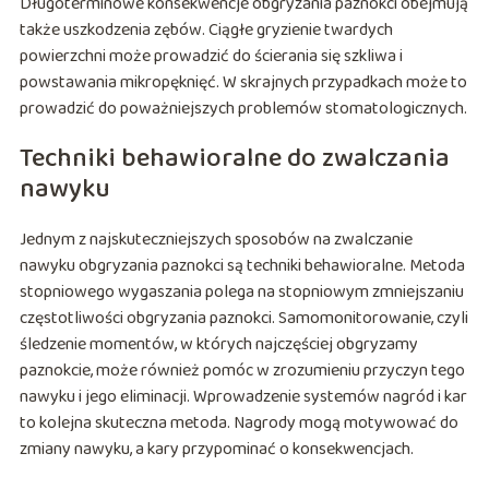
Długoterminowe konsekwencje obgryzania paznokci obejmują
także uszkodzenia zębów. Ciągłe gryzienie twardych
powierzchni może prowadzić do ścierania się szkliwa i
powstawania mikropęknięć. W skrajnych przypadkach może to
prowadzić do poważniejszych problemów stomatologicznych.
Techniki behawioralne do zwalczania
nawyku
Jednym z najskuteczniejszych sposobów na zwalczanie
nawyku obgryzania paznokci są techniki behawioralne. Metoda
stopniowego wygaszania polega na stopniowym zmniejszaniu
częstotliwości obgryzania paznokci. Samomonitorowanie, czyli
śledzenie momentów, w których najczęściej obgryzamy
paznokcie, może również pomóc w zrozumieniu przyczyn tego
nawyku i jego eliminacji. Wprowadzenie systemów nagród i kar
to kolejna skuteczna metoda. Nagrody mogą motywować do
zmiany nawyku, a kary przypominać o konsekwencjach.