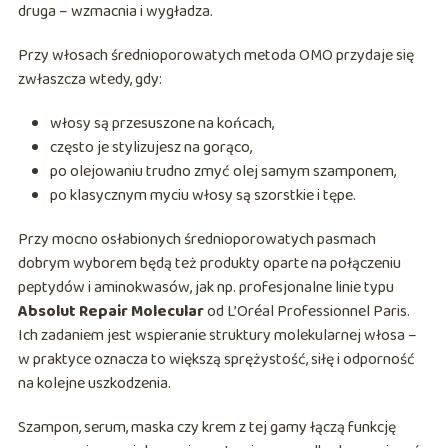
druga – wzmacnia i wygładza.
Przy włosach średnioporowatych metoda OMO przydaje się
zwłaszcza wtedy, gdy:
włosy są przesuszone na końcach,
często je stylizujesz na gorąco,
po olejowaniu trudno zmyć olej samym szamponem,
po klasycznym myciu włosy są szorstkie i tępe.
Przy mocno osłabionych średnioporowatych pasmach
dobrym wyborem będą też produkty oparte na połączeniu
peptydów i aminokwasów, jak np. profesjonalne linie typu
Absolut Repair Molecular
od L’Oréal Professionnel Paris.
Ich zadaniem jest wspieranie struktury molekularnej włosa –
w praktyce oznacza to większą sprężystość, siłę i odporność
na kolejne uszkodzenia.
Szampon, serum, maska czy krem z tej gamy łączą funkcję