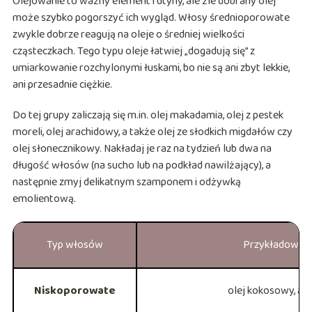
Olejowanie to ważny element rutyny, ale źle dobrany olej
może szybko pogorszyć ich wygląd. Włosy średnioporowate
zwykle dobrze reagują na oleje o średniej wielkości
cząsteczkach. Tego typu oleje łatwiej „dogadują się” z
umiarkowanie rozchylonymi łuskami, bo nie są ani zbyt lekkie,
ani przesadnie ciężkie.
Do tej grupy zaliczają się m.in. olej makadamia, olej z pestek
moreli, olej arachidowy, a także olej ze słodkich migdałów czy
olej słonecznikowy. Nakładaj je raz na tydzień lub dwa na
długość włosów (na sucho lub na podkład nawilżający), a
następnie zmyj delikatnym szamponem i odżywką
emolientową.
Typ włosów
Przykładowe o
Niskoporowate
olej kokosowy, a