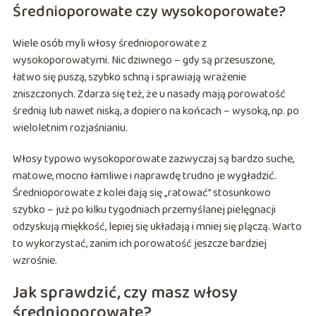
Średnioporowate czy wysokoporowate?
Wiele osób myli włosy średnioporowate z
wysokoporowatymi. Nic dziwnego – gdy są przesuszone,
łatwo się puszą, szybko schną i sprawiają wrażenie
zniszczonych. Zdarza się też, że u nasady mają porowatość
średnią lub nawet niską, a dopiero na końcach – wysoką, np. po
wieloletnim rozjaśnianiu.
Włosy typowo wysokoporowate zazwyczaj są bardzo suche,
matowe, mocno łamliwe i naprawdę trudno je wygładzić.
Średnioporowate z kolei dają się „ratować” stosunkowo
szybko – już po kilku tygodniach przemyślanej pielęgnacji
odzyskują miękkość, lepiej się układają i mniej się plączą. Warto
to wykorzystać, zanim ich porowatość jeszcze bardziej
wzrośnie.
Jak sprawdzić, czy masz włosy
średnioporowate?