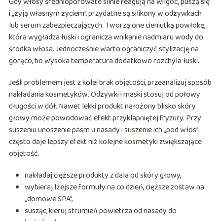
Gdy włosy średnioporowate silnie reagują na wilgoć, puszą się
i „żyją własnym życiem”, przydatne są silikony w odżywkach
lub serum zabezpieczających. Tworzą one cieniutką powłokę,
która wygładza łuski i ogranicza wnikanie nadmiaru wody do
środka włosa. Jednocześnie warto ograniczyć stylizację na
gorąco, bo wysoka temperatura dodatkowo rozchyla łuski.
Jeśli problemem jest z kolei brak objętości, przeanalizuj sposób
nakładania kosmetyków. Odżywki i maski stosuj od połowy
długości w dół. Nawet lekki produkt nałożony blisko skóry
głowy może powodować efekt przyklapniętej fryzury. Przy
suszeniu unoszenie pasm u nasady i suszenie ich „pod włos”
często daje lepszy efekt niż kolejne kosmetyki zwiększające
objętość.
nakładaj cięższe produkty z dala od skóry głowy,
wybieraj lżejsze formuły na co dzień, cięższe zostaw na
„domowe SPA”,
susząc, kieruj strumień powietrza od nasady do