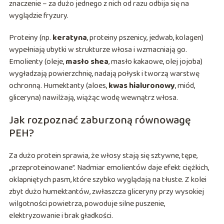
znaczenie – za dużo jednego z nich od razu odbija się na
wyglądzie fryzury.
Proteiny (np.
keratyna
, proteiny pszenicy, jedwab, kolagen)
wypełniają ubytki w strukturze włosa i wzmacniają go.
Emolienty (oleje,
masło shea
, masło kakaowe, olej jojoba)
wygładzają powierzchnię, nadają połysk i tworzą warstwę
ochronną. Humektanty (aloes,
kwas hialuronowy
, miód,
gliceryna) nawilżają, wiążąc wodę wewnątrz włosa.
Jak rozpoznać zaburzoną równowagę
PEH?
Za dużo protein sprawia, że włosy stają się sztywne, tępe,
„przeproteinowane”. Nadmiar emolientów daje efekt ciężkich,
oklapniętych pasm, które szybko wyglądają na tłuste. Z kolei
zbyt dużo humektantów, zwłaszcza gliceryny przy wysokiej
wilgotności powietrza, powoduje silne puszenie,
elektryzowanie i brak gładkości.