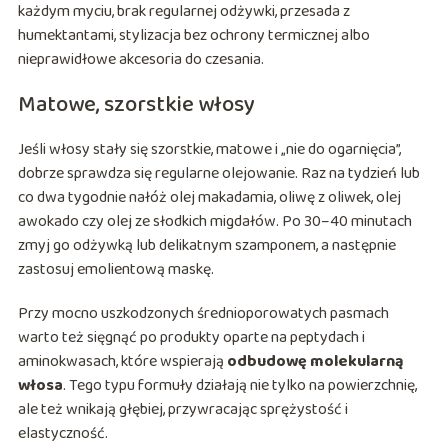
każdym myciu, brak regularnej odżywki, przesada z
humektantami, stylizacja bez ochrony termicznej albo
nieprawidłowe akcesoria do czesania.
Matowe, szorstkie włosy
Jeśli włosy stały się szorstkie, matowe i „nie do ogarnięcia”,
dobrze sprawdza się regularne olejowanie. Raz na tydzień lub
co dwa tygodnie nałóż olej makadamia, oliwę z oliwek, olej
awokado czy olej ze słodkich migdałów. Po 30–40 minutach
zmyj go odżywką lub delikatnym szamponem, a następnie
zastosuj emolientową maskę.
Przy mocno uszkodzonych średnioporowatych pasmach
warto też sięgnąć po produkty oparte na peptydach i
aminokwasach, które wspierają
odbudowę molekularną
włosa
. Tego typu formuły działają nie tylko na powierzchnię,
ale też wnikają głębiej, przywracając sprężystość i
elastyczność.