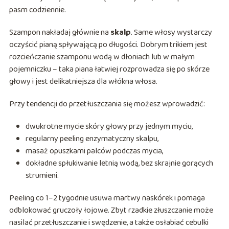
pasm codziennie.
Szampon nakładaj głównie na
skalp
. Same włosy wystarczy
oczyścić pianą spływającą po długości. Dobrym trikiem jest
rozcieńczanie szamponu wodą w dłoniach lub w małym
pojemniczku – taka piana łatwiej rozprowadza się po skórze
głowy i jest delikatniejsza dla włókna włosa.
Przy tendencji do przetłuszczania się możesz wprowadzić:
dwukrotne mycie skóry głowy przy jednym myciu,
regularny peeling enzymatyczny skalpu,
masaż opuszkami palców podczas mycia,
dokładne spłukiwanie letnią wodą, bez skrajnie gorących
strumieni.
Peeling co 1–2 tygodnie usuwa martwy naskórek i pomaga
odblokować gruczoły łojowe. Zbyt rzadkie złuszczanie może
nasilać przetłuszczanie i swędzenie, a także osłabiać cebulki