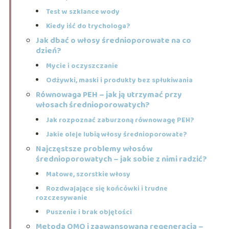
Test w szklance wody
Kiedy iść do trychologa?
Jak dbać o włosy średnioporowate na co
dzień?
Mycie i oczyszczanie
Odżywki, maski i produkty bez spłukiwania
Równowaga PEH – jak ją utrzymać przy
włosach średnioporowatych?
Jak rozpoznać zaburzoną równowagę PEH?
Jakie oleje lubią włosy średnioporowate?
Najczęstsze problemy włosów
średnioporowatych – jak sobie z nimi radzić?
Matowe, szorstkie włosy
Rozdwajające się końcówki i trudne
rozczesywanie
Puszenie i brak objętości
Metoda OMO i zaawansowana regeneracja –