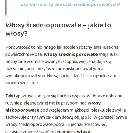
czy warto przy włosach średnioporowatych?
Włosy średnioporowate – jakie to
włosy?
Porowatość to nic innego jak stopień rozchylenia łusek na
powierzchni włosa.
Włosy średnioporowate
mają łuski
odchylone w umiarkowanym stopniu, więc znajdują się
dokładnie „pomiędzy” włosami niskoporowatymi a
wysokoporowatymi. Nie są ani bardzo śliskie i gładkie, ani
mocno szorstkie.
Taki typ włosa spotyka się bardzo często. W dobrze dobranej
rutynie pielęgnacyjnej może przypominać
włosy
niskoporowate
pod względem miękkości i blasku, ale zwykle
zachowuje przy tym całkiem dobrą objętość. W gorszej formie
włosy średnioporowate potrafią jednak zmatowieć,
przesuszyć się i zacząć przypominać
włosy