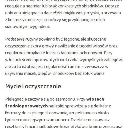
reaguje na nadmiar lub brak konkretnych składników. Dobrze
dobrana pielęgnacja daje efekt miękkości i połysku, a przesada
z kosmetykami często kończy się przyklapnięciem lub
sianowatym wyglądem.
Podstawą rutyny powinno być łagodne, ale skuteczne
oczyszczanie skóry głowy, nawilżanie długości włosów oraz
regularne domykanie łusek składnikami ochronnymi. Przy
włosach średnioporowatych nie trzeba wymyślnych zabiegów,
ale za to istotna jest regularność i umiar – zwłaszcza w
używaniu masek, olejów i produktów bez spłukiwania.
Mycie i oczyszczanie
Pielęgnacja zaczyna się od szamponu. Przy
włosach
średnioporowatych
najlepiej sprawdzają się delikatne
formuły do częstego stosowania, uzupełniane co około
tydzień mocniejszym szamponem. Dzięki temu usuwasz
resztki stylizacji i nadbudowę kosmetyków, ale nie przesuszasz