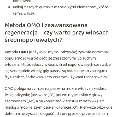
końcówek,
unikaj ciasnych gumek z metalowymi elementami, które
łamią włosy.
Metoda OMO i zaawansowana
regeneracja – czy warto przy włosach
średnioporowatych?
Metoda
OMO
(odżywka–mycie–odżywka) zyskała ogromną
popularność wśród osób ze zniszczonymi lub suchymi
włosami. U posiadaczy włosów średnioporowatych sprawdza
się szczególnie wtedy, gdy pasma są osłabione po zabiegach
fryzjerskich, farbowaniu czy częstym używaniu prostownicy.
OMO polega na tym, że najpierw na mokre włosy nakładasz
lekką odżywkę (pierwsze „O”), potem myjesz skórę głowy
szamponem („M”), a na koniec znów stosujesz odżywkę lub
maskę o mocniejszym działaniu (drugie „O”). Pierwsza odżywka
delikatnie oczyszcza długość i chroni ją przed przesuszeniem,